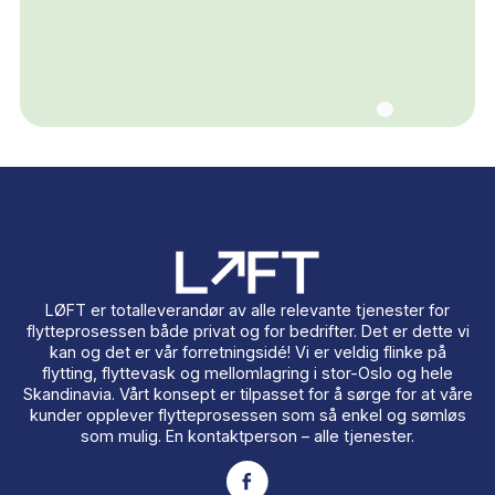
Trenger du et flyttebyrå i Oslo?
Vi hjelper deg!
Trygg, effektiv og forsikret flytting i Oslo. Få gratis
prisestimat på under 2 minutter — vi svarer innen 60
minutter.
Få et prisestimat