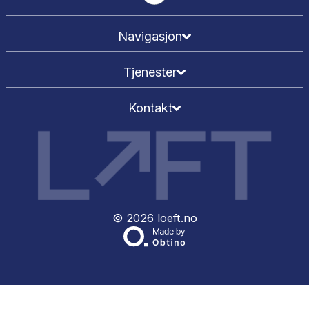
LØFT er totalleverandør av alle relevante tjenester fo
flytteprosessen både privat og for bedrifter. Det er dett
kan og det er vår forretningsidé! Vi er veldig flinke p
flytting, flyttevask og mellomlagring i stor-Oslo og he
Skandinavia. Vårt konsept er tilpasset for å sørge for at 
kunder opplever flytteprosessen som så enkel og søm
som mulig. En kontaktperson – alle tjenester.
Navigasjon
Tjenester