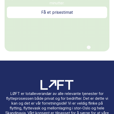
Trenger du et flyttebyrå i Oslo?
Vi hjelper deg!
Trygg, effektiv og forsikret flytting i Oslo. Få gratis
prisestimat på under 2 minutter — vi svarer innen 60
minutter.
Få et prisestimat