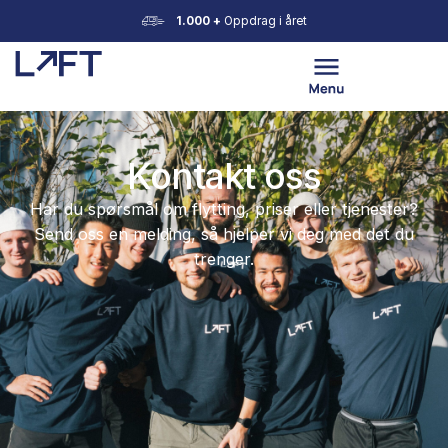
1.000 +
Oppdrag i året
Kontakt oss
Har du spørsmål om flytting, priser eller tjeneste
Send oss en melding, så hjelper vi deg med det 
trenger.