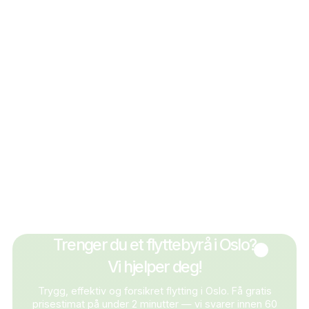
hei@loeft.no
+47 214 56 858