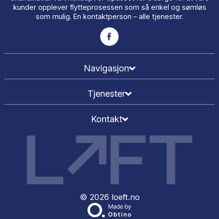
LØFT er totalleverandør av alle relevante tjenester fo
flytteprosessen både privat og for bedrifter. Det er dett
kan og det er vår forretningsidé! Vi er veldig flinke p
flytting, flyttevask og mellomlagring i stor-Oslo og he
Skandinavia. Vårt konsept er tilpasset for å sørge for at 
kunder opplever flytteprosessen som så enkel og søm
som mulig. En kontaktperson – alle tjenester.
Navigasjon