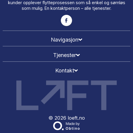
LØFT er totalleverandør av alle relevante tjenester fo
flytteprosessen både privat og for bedrifter. Det er dett
kan og det er vår forretningsidé! Vi er veldig flinke p
flytting, flyttevask og mellomlagring i stor-Oslo og he
Skandinavia. Vårt konsept er tilpasset for å sørge for at 
kunder opplever flytteprosessen som så enkel og søm
som mulig. En kontaktperson – alle tjenester.