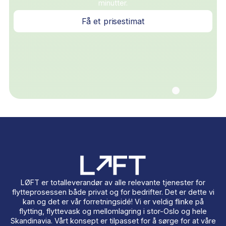
Dette sier kundene våre
Vi er stolte av hver eneste tilbakemelding vi får. Her er 
av dem.
Trenger du et flyttebyrå i Oslo?
Vi hjelper deg!
Trygg, effektiv og forsikret flytting i Oslo. Få gratis
prisestimat på under 2 minutter — vi svarer innen 60
minutter.
Få et prisestimat