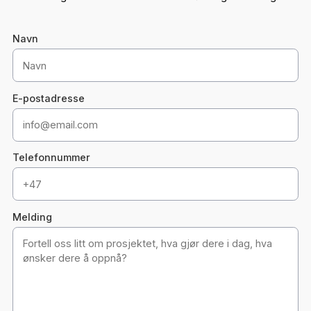
La oss ta en prat
Fortell oss litt om prosjektet ditt, så tar vi en uforplikten
gjennomgang av behovene dine. Vi svarer normalt innen
minutter og finner sammen den beste løsningen for deg.
Navn
E-postadresse