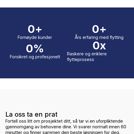
0
+
0
+
Fornøyde kunder
Års erfaring med flytti
0
x
0
%
Raskere og enklere
Forsikret og profesjonelt
flytteprosess