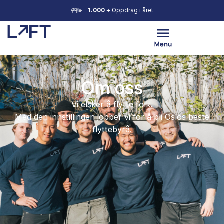
1.000 +
Oppdrag i året
Om oss
Vi elsker å flytte folk.
Med den innstillingen jobber vi for å bli Oslos be
flyttebyrå.