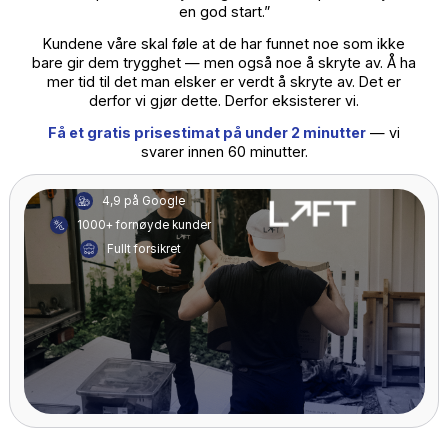
kontorflyttinger uten driftsstans. Rydde dødsbo med
respekt og omsorg. Levere en opplevelse du vil anbef
videre.
“Løft tror på at hvert hjem og hver arbeidsplass fortje
en god start.”
Kundene våre skal føle at de har funnet noe som ikk
bare gir dem trygghet — men også noe å skryte av. Å 
mer tid til det man elsker er verdt å skryte av. Det er
derfor vi gjør dette. Derfor eksisterer vi.
Få et gratis prisestimat på under 2 minutter
— vi
svarer innen 60 minutter.
4,9 på Google
1000+ fornøyde kunder
Fullt forsikret