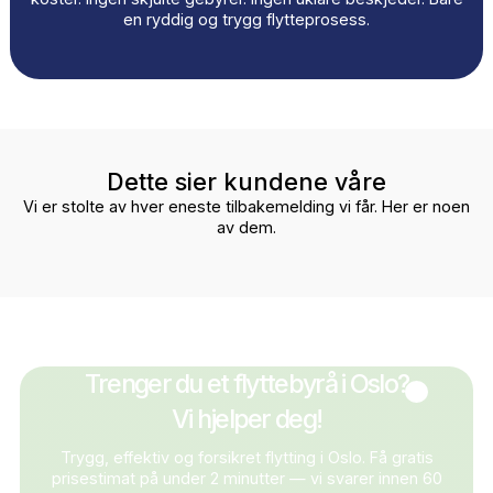
Slik skiller vi oss ut
Vi vet at flytting handler om mer enn bare transport.
Derfor får du én fast kontaktperson som holder oversi
fra start til slutt, slik at du slipper unødvendig stress 
misforståelser. Teamet vårt består av erfarne og effekt
flyttefolk som håndterer eiendelene dine trygt og
profesjonelt. Med forsikret flytting, tydelige avtaler o
forutsigbare priser vet du alltid hva du får — og hva d
koster. Ingen skjulte gebyrer. Ingen uklare beskjeder. B
en ryddig og trygg flytteprosess.