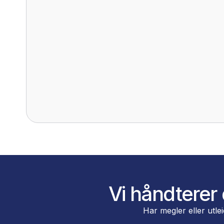
D
Vi er et ungt, dynamisk flyttebyrå 
standarden i markedet. Vi fokuserer p
referanser fra både store og små j
kundes