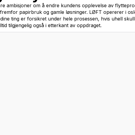
om nøklene — og følg
 at en flytting er mye å holde styr på. Du har n
e opp for å åpne for vasketeamet» på listen. De
VI HENTER NØ
d — gjerne allerede ved befaring. Da har vi tilgang når det