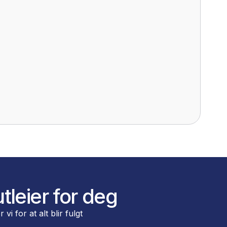
slo
opplevelse av flytteprosessen og løfte
er. LØFT opererer i oslo har flere tusen
osessen, hvis uhell skulle oppstå. Vår
oppdraget.