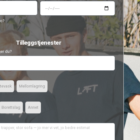
Boligens størrelse
Under 50
51-100 kvm
100-150 kvm
Når ønsker du at jobben skal starte?
Er du fleksibel på dato?
Ja
Nei
Tilleggstjenest
Hvilken tjeneste trenger du?
Ønsker du også: