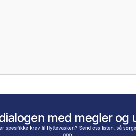
itt flyttebyrå i O
i Oslo med klare ambisjoner om å endre kundens 
å teknologi fremfor papirbruk og gamle løsning
obber. Alle dine ting er forsikret under hele pr
ervice er alltid tilgjengelig også i etterkant av 