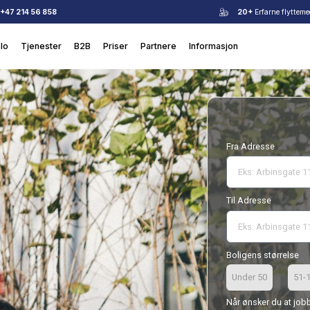
+47 214 56 858
Flyttehjelp i Oslo
Tjenester
B2B
Priser
Partnere