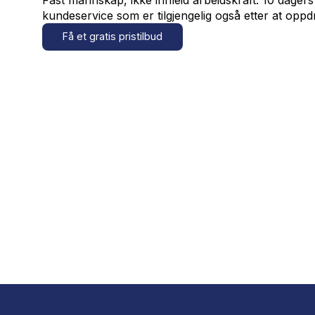
Hvorfor velge
flyttevasken
Vi henter nøklene
10 dagers garanti
Alle boliger er forskjellige — og alle gj
mange hundre flyttevask-oppdrag i Oslo
Andre ser etter kjøkkenviften. Noen me
forhånd. Vi tar alt dette på alvor.
Vi har gjennomført mange hundre flytt
utleiere og meglere ser etter. Vi bruker
tilpasset ulike overflater, og vi tar ov
til overtakelse er godkjent.
Fast mannskap, ikke innleid arbeidskraf