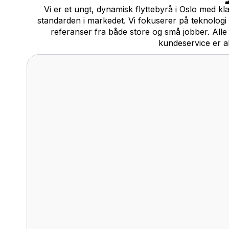
Vi tar hånd 
Vi vet
«møt
Vi avtaler å hente nøklene fra deg i god ti