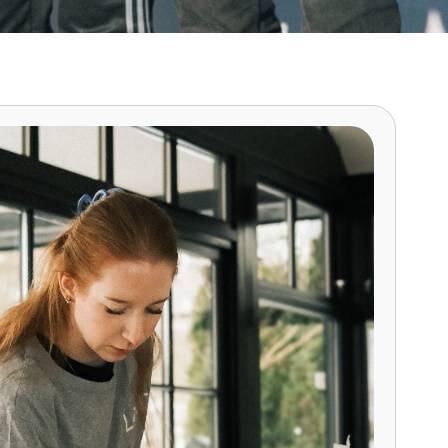
E-post
Jeg godtar at Løft kan kontakte meg med informas
SMS og e-post, og at mine opplysninger behandles i
Få mitt prisestimat