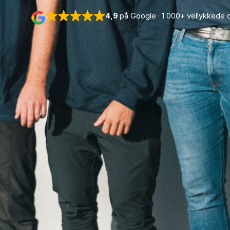
eller stresse med merknader i etterka
10 dagers garanti — vi følger opp a
Vi henter nøklene — du slipper å m
Tett samarbeid med meglere og utle
Kan kombineres med privat flytting
Få gratis pristilbud
4,9
på Google · 1 000