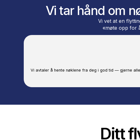
kundeservice som er tilgjengelig også et
Få et gratis pristilbud