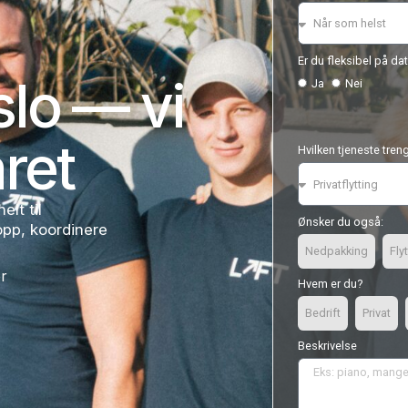
i Oslo — vi
nsvaret
ølger deg helt til
per å møte opp, koordinere