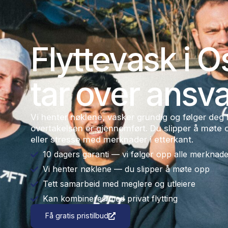
Flyttevask 
tar over a
Vi henter nøklene, vasker grundig og f
overtakelsen er gjennomført. Du slip