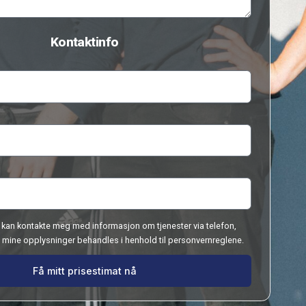
Nedpakking
Flyttevask
Mellomlagring
Hvem er du?
Bedrift
Privat
Borettslag
Annet
Beskrivelse
Kontaktinfo
Navn
Telefon