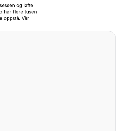
er deg helt til over
ok å tenke på — du trenger ikke å legge til
rfor er vi litt annerledes enn de fleste.
KLENE
 passer oss best, og du slipper å koordinere inn- og utlåsin