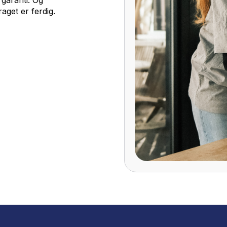
 Løft for
?
Tett megler-samarbeid
ennomgås ulikt. Det vet vi etter
. Noen utleiere er nøye på fuger.
glere sender en liste med krav på
evask-oppdrag i Oslo og vet hva
 profesjonelt vaskemateriell
er hele ansvaret — fra nøkkelhenting
t. 10 dagers garanti. Og