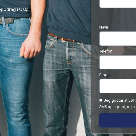
nt.
lle merknader
øte opp
iere
+ vellykkede oppdrag i Oslo