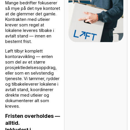
Daglig ledelse av mannskap på bakken
Koordinering mellom alle team og leverandører
Løpende kommunikasjon med dere
Håndtering av uforutsette situasjoner
Dokumentasjon underveis
Etter prosjektet:
Gjennomgang av nye lokaler med dere
Kontoravvikling av gamle lokaler
Tilbakelevering til utleier
Sluttrapport og dokumentasjon