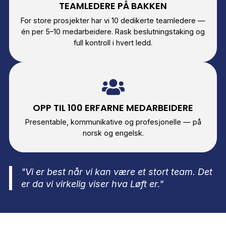
Sortering og gjenvinning
Sluttvask av lokalene
Koordinering med utleier
ved tilbakelevering
Dokumentasjon og
overtakelsesprotokoll
Spør om
kontoravvikling ↗
Vår teamstruktur
Det som skiller Løft fra andre aktører er ikke bare større
på teamet — det er måten vi organiserer det på.