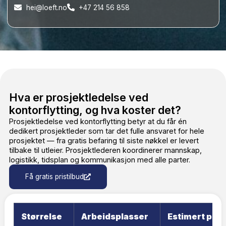
Jeg godtar at Løft kan kontakte meg med informasjon
om tjenester via telefon, SMS og e-post, og at mine
opplysninger behandles i henhold til personvernreglene.
Få mitt prisestimat nå
Eller du kan kontakte oss her:
hei@loeft.no
+47 214 56 858