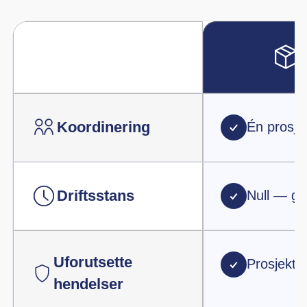
04.
Gjennomføring
Vi gjennomfører på kveld og helg for null driftsstans.
Prosjektlederen koordinerer alt mannskap og alle
leverandører.
05.
Nye lokaler
Godset transporteres trygt til nye lokaler. Vi monterer o
plasserer alt etter deres plantegning — ned til siste