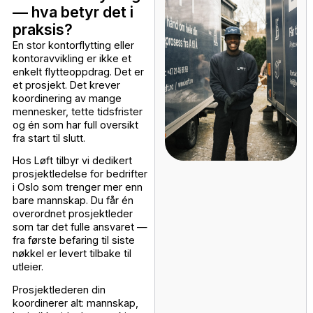
Stor
25–50
Fra kr 2
Meget stor
200+
Etter be
Merknad: Prisene er estimater. Gratis befarin
gir nøyaktig pris — alltid.
Prosjektledelse
ved kontorflytting
— hva betyr det i
praksis?
En stor kontorflytting eller
kontoravvikling er ikke et