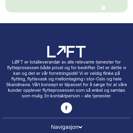
Send
Eller du kan kontakte oss her:
hei@loeft.no
+47 214 56 858
Dette sier kundene våre
Vi er stolte av hver eneste tilbakemelding vi får. Her er 
av dem.