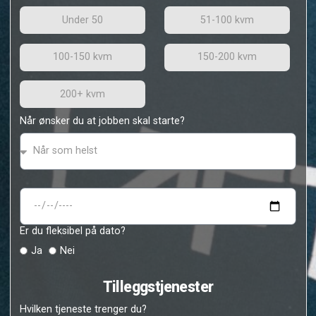
Boligens størrelse
Under 50
51-100 kvm
100-150 kvm
150-200 kvm
200+ kvm
Når ønsker du at jobben skal starte?