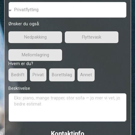
Er du fleksibel på dato?
Ja
Nei
Tilleggstjenester
Hvilken tjeneste trenger du?
Ønsker du også:
Nedpakking
Flyttevask
Mellomlagring
Hvem er du?
Bedrift
Privat
Borettslag
Annet