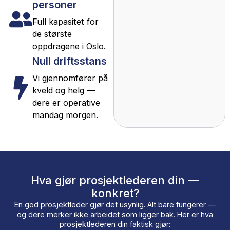
kommunikasjon med alle
parter. Dere slipper å tenke
på noe — det er
prosjektlederens jobb.
Vi kan stille med opp til 50–
100 personer på ett enkelt
oppdrag. For store
prosjekter har vi 10
dedikerte teamledere på
bakken — én per 5–10
medarbeidere.
Dedikert
prosjektleder
Én kontaktperson
som kjenner hele
prosjektet.
Opp til 100