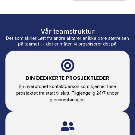
tjeneste. Vi tømmer, rydder
og tilbakeleverer lokalene i
avtalt stand, koordinerer
direkte med utleier og
dokumenterer alt som
kreves.
Fristen overholdes —
alltid.
Inkludert i
kontoravvikling:
Tømming av alle rom,
lagere og arkiver
Demontering av
skillevegger og
installasjoner
Bortkjøring av møbler,
utstyr og avfall