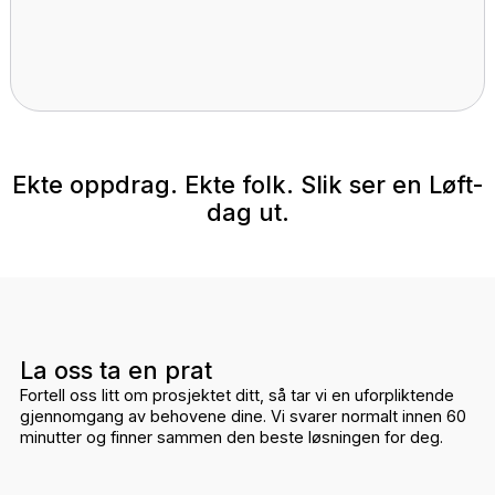
NEDPAKKING
Vi pakker ned alt forsvarlig — kontorutstyr,
arkiver og verdifulle gjenstander.
MELLOMLAGRING
Trygg oppbevaring av gods mellom to
lokasjoner.