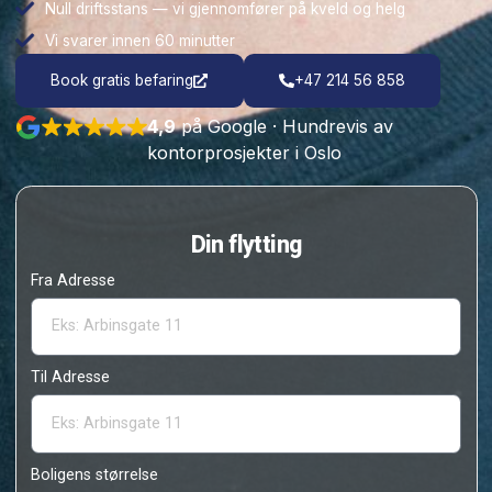
Opp til 50–100 personer på ett oppdrag
Null driftsstans — vi gjennomfører på kveld og helg
Vi svarer innen 60 minutter
Book gratis befaring
+47 214 56 858
4,9
på Google · Hundrevis av
kontorprosjekter i Oslo
Din flytting
Fra Adresse
Til Adresse