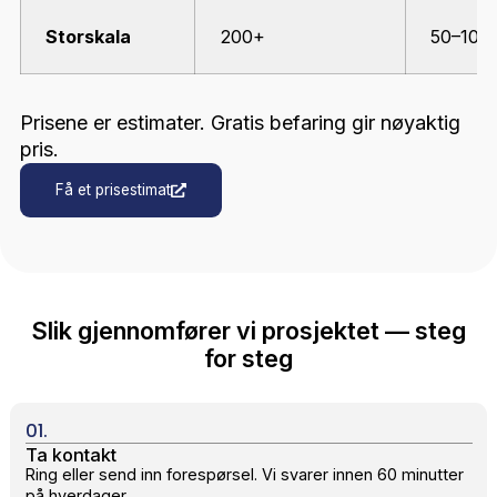
OPP TIL 100 ERFARNE MEDARBEIDERE
Presentable, kommunikative og profesjonelle — på
norsk og engelsk.
"Vi er best når vi kan være et stort team. 
er da vi virkelig viser hva Løft er."
Kapasitet og gjennomføring