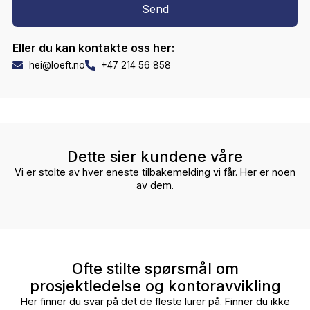
flyttebransjen.
Vi er et ungt, dynamisk flyttebyrå i Oslo med klare
ambisjoner om å endre kundens opplevelse av
flytteprosessen og løfte standarden i markedet. Vi
fokuserer på teknologi fremfor papirbruk og gamle
løsninger. LØFT opererer i oslo har flere tusen referan
fra både store og små jobber. Alle dine ting er forsikr
under hele prosessen, hvis uhell skulle oppstå. Vår
kundeservice er alltid tilgjengelig også i etterkant av
oppdraget.