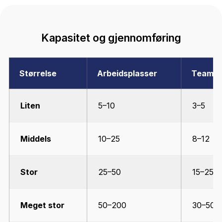
DIN DEDIKERTE PROSJEKTLEDER
Én overordnet kontaktperson som kjenner hele
prosjektet fra start til slutt. Tilgjengelig 24/7 under
gjennomføringen.
TEAMLEDERE PÅ BAKKEN
For store prosjekter har vi 10 dedikerte teamledere 
én per 5–10 medarbeidere. Rask beslutningstaking o
full kontroll i hvert ledd.