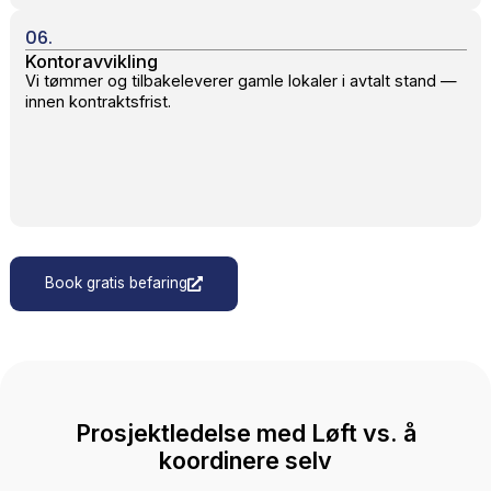
02.
Gratis befaring
Prosjektlederen din kommer til kontoret, kartlegger
omfanget og gir et nøyaktig pristilbud innen 24 timer.
03.
Prosjektplan
Vi utarbeider en detaljert prosjektplan — merkingssyst
tidsplan, plantegning og kommunikasjonsplan for ansatt