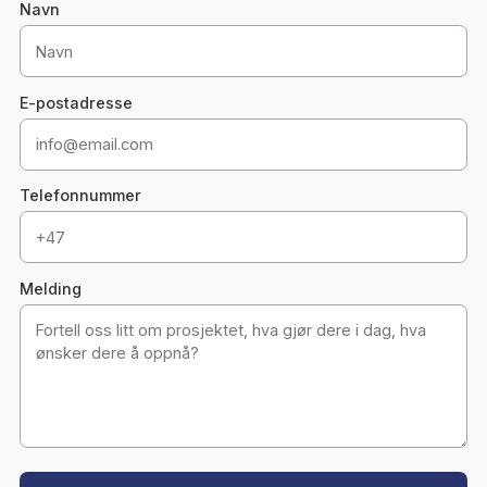
FLYTTEVASK
Profesjonell sluttvask av gamle og nye lokaler.
IT-HÅNDTERING
Vi håndterer fysisk transport av IT-utstyr
forsvarlig og trygt.
Ditt flyttebyrå i Oslo - Løft vil endr