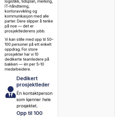
enkelt flytteoppdrag. Det er
et prosjekt. Det krever
koordinering av mange
mennesker, tette tidsfrister
og én som har full oversikt
fra start til slutt.
Hos Løft tilbyr vi dedikert
prosjektledelse for bedrifter
i Oslo som trenger mer enn
bare mannskap. Du får én
overordnet prosjektleder
som tar det fulle ansvaret —
fra første befaring til siste
nøkkel er levert tilbake til
utleier.
Prosjektlederen din
koordinerer alt: mannskap,
logistikk, tidsplan, merking,
IT-håndtering,
kontoravvikling og