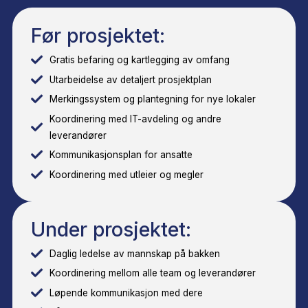
personer
Full kapasitet for
de største
oppdragene i Oslo.
Null driftsstans
Vi gjennomfører på
kveld og helg —
dere er operative
mandag morgen.
Hva gjør prosjektlederen din —
konkret?
En god prosjektleder gjør det usynlig. Alt bare fungere