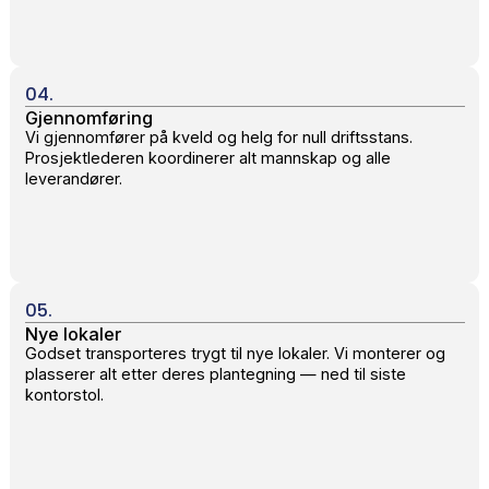
Prisene er estimater. Gratis befaring gir nøyakt
pris.
Få et prisestimat
Slik gjennomfører vi prosjektet — st
for steg
01.
Ta kontakt
Ring eller send inn forespørsel. Vi svarer innen 60 minut
på hverdager.