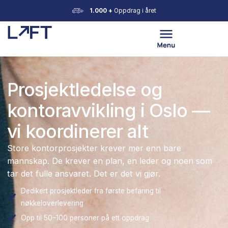
1.000 +
Oppdrag i året
Prosjektledelse og
kontoravvikling i Oslo 
vi koordinerer alt
Store kontorprosjekter krever mer enn bare
mannskap. De krever en plan, en leder og noen s
tar det fulle ansvaret. Det er det vi gjør.
Dedikert prosjektleder fra første befaring til
nøkkeloverlevering