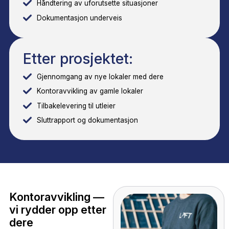
og dere merker ikke arbeidet som ligger bak. Her er h
prosjektlederen din faktisk gjør:
Før prosjektet:
Gratis befaring og kartlegging av omfang
Utarbeidelse av detaljert prosjektplan
Merkingssystem og plantegning for nye lokaler
Koordinering med IT-avdeling og andre
leverandører
Kommunikasjonsplan for ansatte
Koordinering med utleier og megler
Under prosjektet: