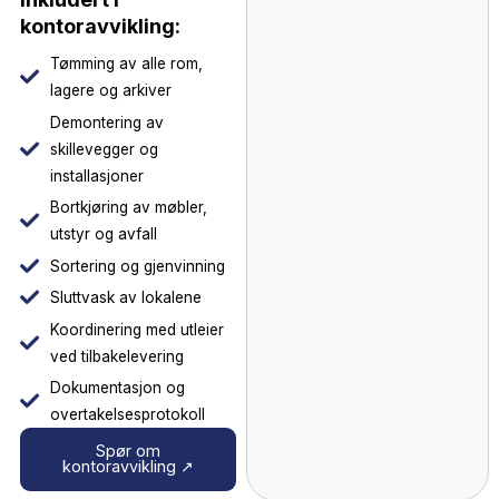
Kontoravvikling —
vi rydder opp etter
dere
Mange bedrifter fokuserer
så mye på det nye kontoret
at de glemmer det gamle.
Kontrakten med utleier
krever som regel at
lokalene leveres tilbake i
avtalt stand — innen en
bestemt frist.
Løft tilbyr komplett
kontoravvikling — enten
som del av et større
prosjektledelsesoppdrag,
eller som en selvstendig