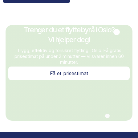
forsikring.
Er det trygt å bruke et ukjent flyttebyrå? Sjekk allti
Google-anmeldelser, organisasjonsnummer og at de
skriftlig tilbud. Ring dem og kjenn etter. Seriøse byr
er transparente, svarer raskt og er enkle å finne
informasjon om.
Hva er det viktigste å sjekke når man velger flytteby
Oslo? Ring dem. Det høres enkelt ut, men en rask
telefonsamtale avslører mer enn timevis av resear
online. Er de hyggelige? Tydelige? Gir de deg et fast
navn? Da er du på rett spor.
Hvorfor velge Løft som ditt flyttebyrå i Oslo?
Løft er et av Oslos mest anbefalte flyttebyråer med