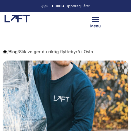
1.000 +
Oppdrag i året
/
Blog
/
Slik velger du riktig flyttebyrå i Oslo