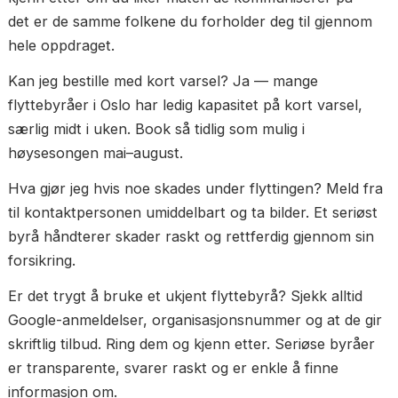
✓ Ring dem — sjekk hvem du snakker med
hvordan de kommuniserer
✓ Skriftlig pristilbud med alle kostnader
spesifisert
✓ Tydelig forsikringsdekning
✓ Registrert i Brønnøysundregistrene
✓ Én fast kontaktperson — samme person 
veien
✓ Svarer raskt og tydelig
✓ Digital kontrakt
✓ Betaling etter utført oppdrag
FAQ — Velge flyttebyrå i Oslo
Hva koster et seriøst flyttebyrå i Oslo? Timeprisen 
et profesjonelt flyttebyrå i Oslo starter fra kr 1 575,
2 løftere og lastebil. Vær skeptisk til priser som er
vesentlig lavere — det kan indikere manglende