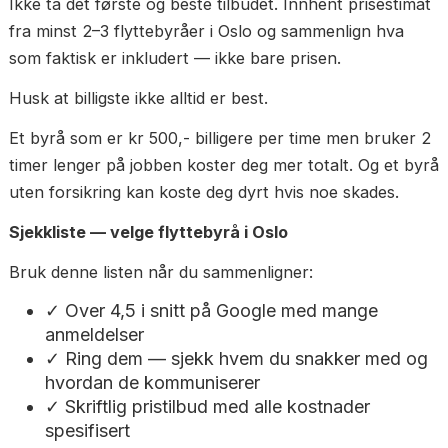
Rødt flagg: Treig respons, vage svar eller stadig ny
kontaktpersoner.
Les kontrakten nøye
Før du signerer bør du lese gjennom kontrakten
grundig. Seriøse flyttebyråer i Oslo bruker digitale
kontrakter som er enkle å lese og forstå.
Se etter:
Avbestillingsvilkår — hva koster det å
avbestille?
Hva skjer ved skade?
Betalingsbetingelser — betal alltid etter utfø
oppdrag
Rødt flagg: Byrået krever full betaling på forhånd. 
er et klassisk tegn på useriøsitet.