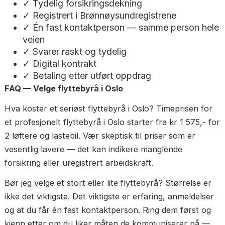
Sammenlign minst 2–3 tilbud
Ikke ta det første og beste tilbudet. Innhent prisest
fra minst 2–3 flyttebyråer i Oslo og sammenlign hv
som faktisk er inkludert — ikke bare prisen.
Husk at billigste ikke alltid er best.
Et byrå som er kr 500,- billigere per time men bruk
timer lenger på jobben koster deg mer totalt. Og et
uten forsikring kan koste deg dyrt hvis noe skades.
Sjekkliste — velge flyttebyrå i Oslo
Bruk denne listen når du sammenligner:
✓ Over 4,5 i snitt på Google med mange
anmeldelser