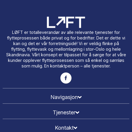
på Google og over 1 000 gjennomførte oppdrag. Du
alltid én fast kontaktperson fra første samtale til
oppdraget er ferdig — og den samme personen er
tilgjengelig i etterkant hvis noe skulle oppstå. Vi gir
skriftlig pristilbud, fullt forsikret gods og ingen
overraskelser på fakturaen.
Få et uforpliktende tilbud
Trenger du et flyttebyrå i Oslo?
Vi hjelper deg!
Trygg, effektiv og forsikret flytting i Oslo. Få gratis