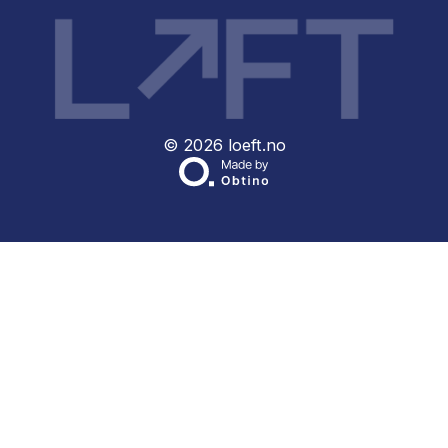
prisestimat på under 2 minutter — vi svarer innen 60
minutter.
Få et prisestimat
LØFT er totalleverandør av alle relevante tjenester fo
flytteprosessen både privat og for bedrifter. Det er dett