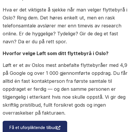
forsikring eller uregistrert arbeidskraft.
Bør jeg velge et stort eller lite flyttebyrå? Størrelse
ikke det viktigste. Det viktigste er erfaring, anmelde
og at du får én fast kontaktperson. Ring dem først
kjenn etter om du liker måten de kommuniserer på
det er de samme folkene du forholder deg til gjen
hele oppdraget.
Kan jeg bestille med kort varsel? Ja — mange
flyttebyråer i Oslo har ledig kapasitet på kort varsel
særlig midt i uken. Book så tidlig som mulig i
høysesongen mai–august.
Hva gjør jeg hvis noe skades under flyttingen? Meld
til kontaktpersonen umiddelbart og ta bilder. Et seri
byrå håndterer skader raskt og rettferdig gjennom 