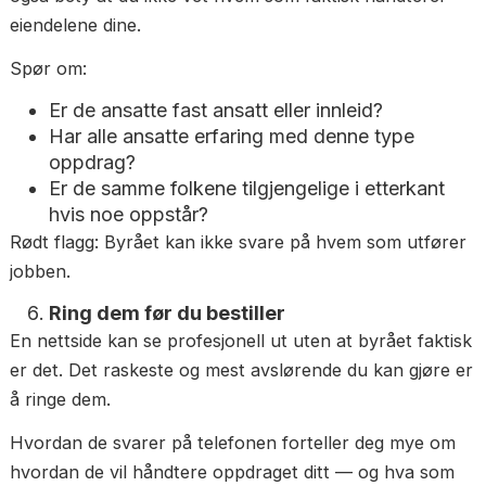
Er de registrert i StartBank?
Er renholdstjenestene godkjent av
Arbeidstilsynet?
Har de en faktisk adresse i Oslo?
Rødt flagg: Ingen fysisk adresse, ingen
organisasjonsnummer eller ikke søkbar på proff.no.
Spør om hvem som utfører jobben
Noen flyttebyråer i Oslo bruker underleverandører 
uregistrerte arbeidere. Det kan gå bra — men det 
også bety at du ikke vet hvem som faktisk håndter
eiendelene dine.
Spør om:
Er de ansatte fast ansatt eller innleid?
Har alle ansatte erfaring med denne type