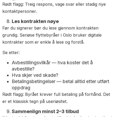
hvis noe skulle gå galt etterpå. Velg et byrå du fakt
liker å snakke med.
Rødt flagg: Ingen svarer, du blir satt over til en ny
person hver gang, eller svarene er vage og upresis
Sjekk responstid og kommunikasjon
Hvordan et byrå kommuniserer før du har bestilt e
god indikator på hvordan de kommuniserer under s
oppdraget.
Gode tegn:
Raskt svar på henvendelse — helst innen 6
minutter
Tydelig og presis kommunikasjon
Én fast kontaktperson å forholde seg til
gjennom hele prosessen