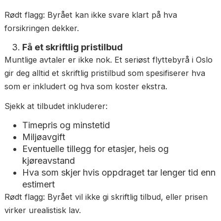
Spør om:
Hva dekker forsikringen?
Hva er maksimumsbeløpet per kolli?
Hva gjør du hvis noe skades?
Hos Løft er alt gods forsikret med inntil kr 1 500,- 
kolli. Vi anbefaler også å sjekke om din egen
innboforsikring dekker transport.
Rødt flagg: Byrået kan ikke svare klart på hva
forsikringen dekker.
Få et skriftlig pristilbud
Muntlige avtaler er ikke nok. Et seriøst flyttebyrå i 
gir deg alltid et skriftlig pristilbud som spesifiserer h
som er inkludert og hva som koster ekstra.
Sjekk at tilbudet inkluderer: