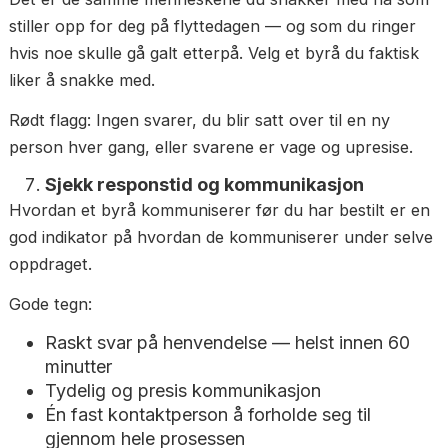
Hvem er min faste kontaktperson?
Hvem ringer jeg hvis det oppstår et proble
underveis?
Er det samme person jeg forholder meg til i
etterkant?
Et seriøst flyttebyrå i Oslo gir deg alltid ett fast nav
ett fast telefonnummer. Du skal aldri måtte forhold
deg til et anonymt sentralbord eller en chatbot når
er viktig.
Slik vurderer du samtalen:
Svarte de raskt?
Var de konkrete og tydelige?
Følte du deg sett som kunde?
Det er de samme menneskene du snakker med nå 
stiller opp for deg på flyttedagen — og som du ring